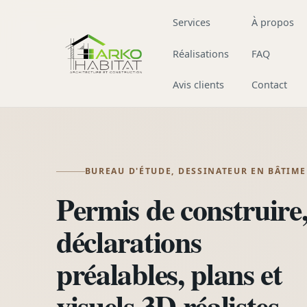
Aller au contenu
Services
À propos
Réalisations
FAQ
Avis clients
Contact
BUREAU D'ÉTUDE, DESSINATEUR EN BÂTIM
Permis de construire
déclarations
préalables, plans et
visuels 3D réalistes