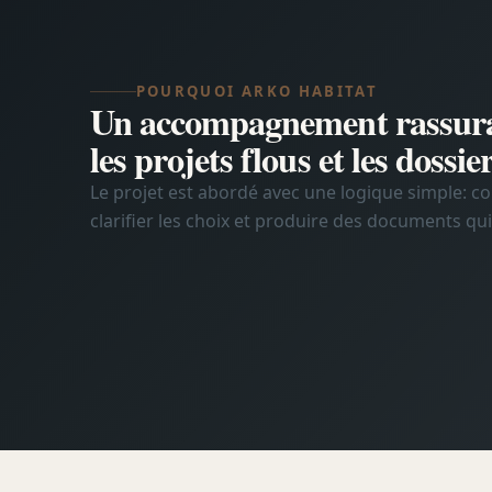
POURQUOI ARKO HABITAT
Un accompagnement rassura
les projets flous et les dossie
Le projet est abordé avec une logique simple: c
clarifier les choix et produire des documents qui