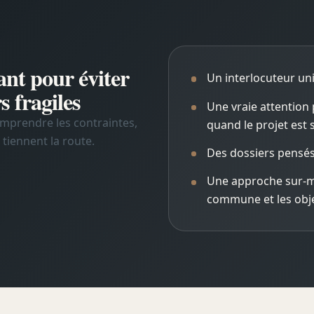
nt pour éviter
Un interlocuteur un
rs fragiles
Une vraie attention
omprendre les contraintes,
quand le projet est s
 tiennent la route.
Des dossiers pensés p
Une approche sur-mes
commune et les objec